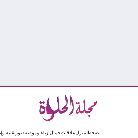
صحة
المنزل
علاقات
جمال
أزياء وموضة
صور
تقنية وإ