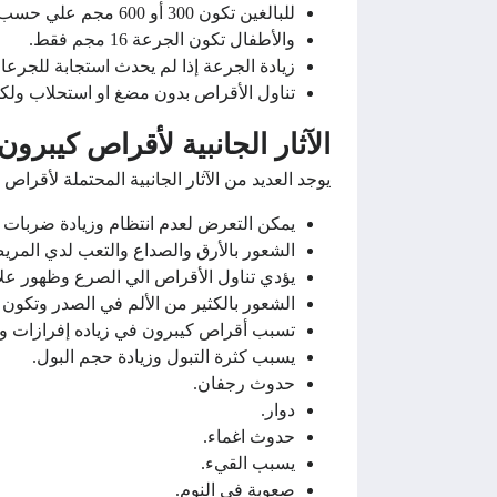
للبالغين تكون 300 أو 600 مجم علي حسب الجرعة التي حددها الطبيب خلال اليوم.
والأطفال تكون الجرعة 16 مجم فقط.
زيادة الجرعة إذا لم يحدث استجابة للجر
تناول الأقراص بدون مضغ او استحلاب ولكن
الآثار الجانبية لأقراص كيبرون
يوجد العديد من الآثار الجانبية المحتملة لأقرا
يمكن التعرض لعدم انتظام وزيادة ضربات ال
الشعور بالأرق والصداع والتعب لدي المريض
يؤدي تناول الأقراص الي الصرع وظهور عل
الشعور بالكثير من الألم في الصدر وتكون أ
تسبب أقراص كيبرون في زياده إفرازات ون
يسبب كثرة التبول وزيادة حجم البول.
حدوث رجفان.
دوار.
حدوث اغماء.
يسبب القيء.
صعوبة في النوم.