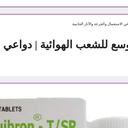
ون Quibron موسع للشعب الهوائية | د